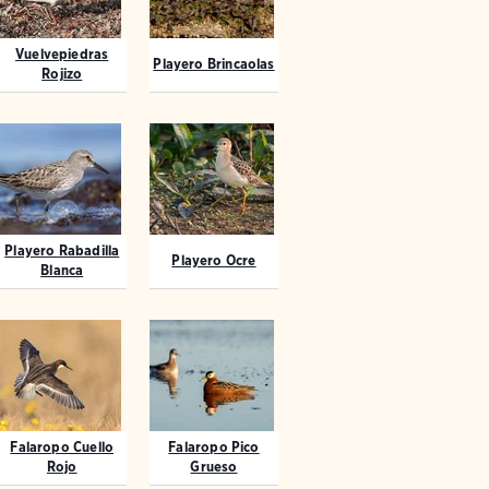
Vuelvepiedras
Playero Brincaolas
Rojizo
Playero Rabadilla
Playero Ocre
Blanca
Falaropo Cuello
Falaropo Pico
Rojo
Grueso