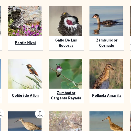
Gallo De Las
Zambullidor
Perdiz Nival
Rocosas
Cornudo
Zumbador
o
Colibrí de Allen
Polluela Amarilla
Garganta Rayada