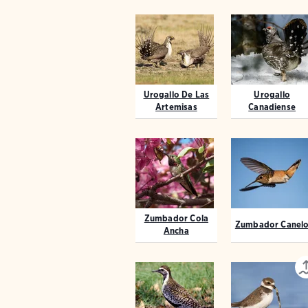
Urogallo De Las
Urogallo
Artemisas
Canadiense
Zumbador Cola
Zumbador Canel
Ancha