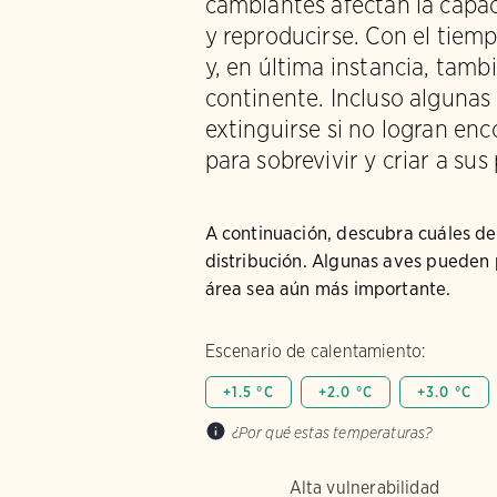
cambiantes afectan la capac
y reproducirse. Con el tiemp
y, en última instancia, tamb
continente. Incluso algunas
extinguirse si no logran enc
para sobrevivir y criar a sus 
A continuación, descubra cuáles de
distribución. Algunas aves pueden p
área sea aún más importante.
Escenario de calentamiento:
+1.5 °C
+2.0 °C
+3.0 °C
¿Por qué estas temperaturas?
Alta vulnerabilidad