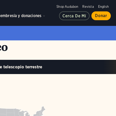
Shop Audubon
Revista
English
embresía y donaciones
Donar
Cerca De Mí
co
e telescopio terrestre