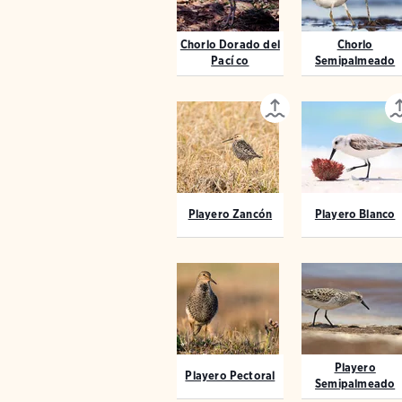
Chorlo Dorado del
Chorlo
Pací co
Semipalmeado
Playero Zancón
Playero Blanco
Playero
Playero Pectoral
Semipalmeado