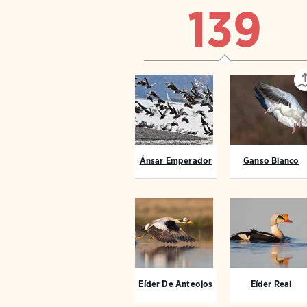
139
Ánsar Emperador
Ganso Blanco
Eíder De Anteojos
Eíder Real