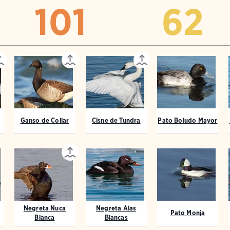
101
62
Ganso de Collar
Cisne de Tundra
Pato Boludo Mayor
Negreta Nuca
Negreta Alas
Pato Monja
Blanca
Blancas