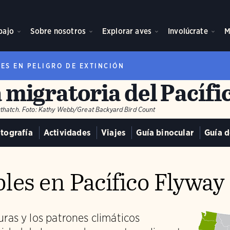
bajo
Sobre nosotros
Explorar aves
Involúcrate
M
VES EN PELIGRO DE EXTINCIÓN
 migratoria del Pacífi
thatch.
Foto:
Kathy Webb/Great Backyard Bird Count
tografía
Actividades
Viajes
Guía binocular
Guía d
les en Pacífico Flyway
ras y los patrones climáticos