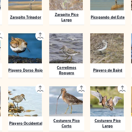
Zarapito Pico
Zarapito Trinador
Picopando del Este
Largo
Correlimos
Playero Dorso Rojo
Playero de Baird
Roquero
Costurero Pico
Costurero Pico
Playero Occidental
Corto
Largo