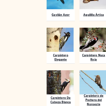
Gavilán Azor
Aguililla Ártica
Carpintero
Carpintero Nuca
Elegante
Roja
Carpintero de
Carpintero De
Pechera del
Cabeza Blanca
Noroeste