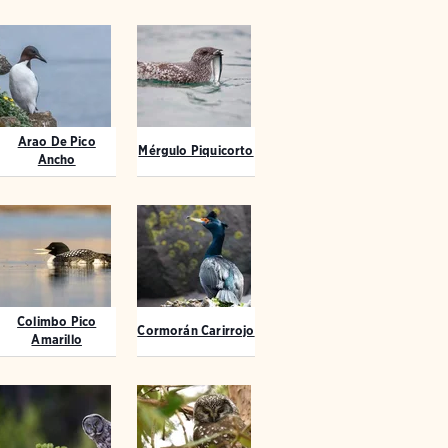
Arao De Pico
Mérgulo Piquicorto
Ancho
Colimbo Pico
Cormorán Carirrojo
Amarillo