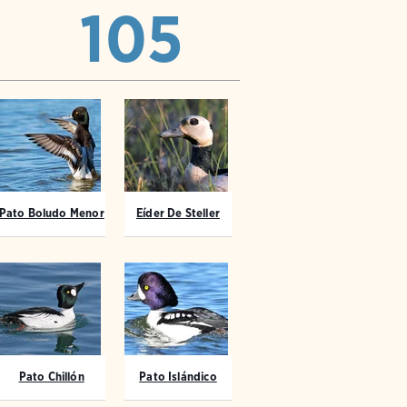
105
Pato Boludo Menor
Eíder De Steller
Pato Chillón
Pato Islándico