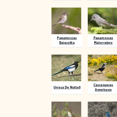
Papamoscas
Papamoscas
Bajacolita
Matorralero
Cascanueces
Urraca De Nuttall
Americano