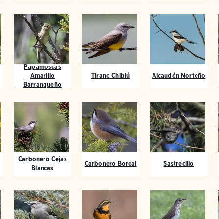
Papamoscas
Amarillo
Tirano Chibiú
Alcaudón Norteño
Barranqueño
Carbonero Cejas
Carbonero Boreal
Sastrecillo
Blancas