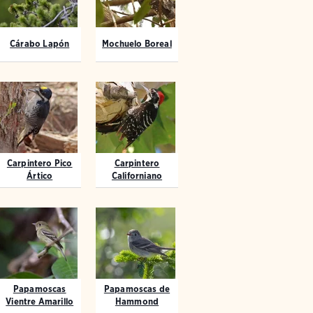
Cárabo Lapón
Mochuelo Boreal
Carpintero Pico
Carpintero
Ártico
Californiano
Papamoscas
Papamoscas de
Vientre Amarillo
Hammond