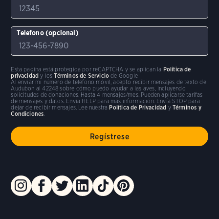
Telefono (opcional)
Esta pagina está protegida por reCAPTCHA y se aplican la
Política de
privacidad
y los
Términos de Servicio
de Google
Al enviar mi número de teléfono móvil, acepto recibir mensajes de texto de
Audubon al 42248 sobre cómo puedo ayudar a las aves, incluyendo
solicitudes de donaciones. Hasta 4 mensajes/mes. Pueden aplicarse tarifas
de mensajes y datos. Envía HELP para más información. Envía STOP para
dejar de recibir mensajes. Lee nuestra
Política de Privacidad
y
Términos y
Condiciones
.