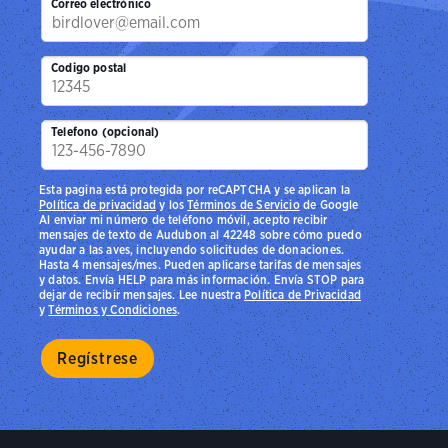
Correo electrónico
Codigo postal
Telefono (opcional)
Esta pagina está protegida por reCAPTCHA y se aplican la
Política de privacidad
y los
Términos de Servicio
de Google
Al enviar mi número de teléfono móvil, acepto recibir
mensajes de texto de Audubon al 42248 sobre cómo puedo
ayudar a las aves, incluyendo solicitudes de donaciones.
Hasta 4 mensajes/mes. Pueden aplicarse tarifas de mensajes
y datos. Envía HELP para más información. Envía STOP para
dejar de recibir mensajes. Lee nuestra
Política de Privacidad
y
Términos y Condiciones
.