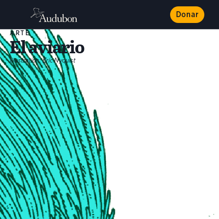
Donar
ARTE
El aviario
Illustration: Eric Nyquist