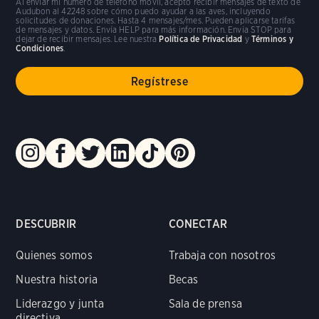
Al enviar mi número de teléfono móvil, acepto recibir mensajes de texto de
Audubon al 42248 sobre cómo puedo ayudar a las aves, incluyendo
solicitudes de donaciones. Hasta 4 mensajes/mes. Pueden aplicarse tarifas
de mensajes y datos. Envía HELP para más información. Envía STOP para
dejar de recibir mensajes. Lee nuestra
Política de Privacidad
y
Términos y
Condiciones
.
DESCUBRIR
CONECTAR
Quienes somos
Trabaja con nosotros
Nuestra historia
Becas
Liderazgo y junta
Sala de prensa
directiva