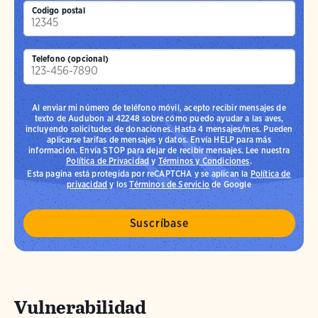
Codigo postal
Telefono (opcional)
Al enviar mi número de teléfono móvil, acepto recibir mensajes de
texto de Audubon al 42248 sobre cómo puedo ayudar a las aves,
incluyendo solicitudes de donaciones. Hasta 4 mensajes/mes. Pueden
aplicarse tarifas de mensajes y datos. Envía HELP para más
información. Envía STOP para dejar de recibir mensajes. Lee nuestra
Política de Privacidad
y
Términos y Condiciones
.
Esta pagina está protegida por reCAPTCHA y se aplican la
Política de
privacidad
y los
Términos de Servicio
de Google
Vulnerabilidad