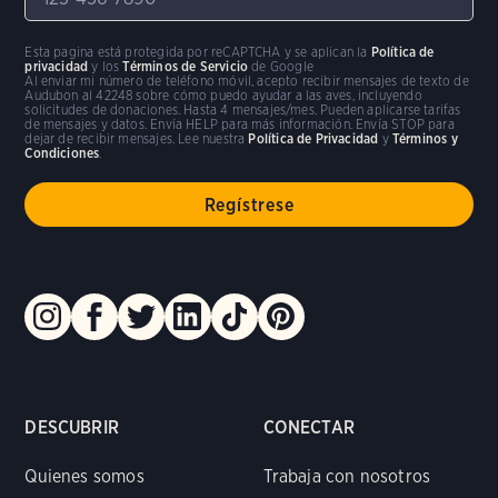
Esta pagina está protegida por reCAPTCHA y se aplican la
Política de
privacidad
y los
Términos de Servicio
de Google
Al enviar mi número de teléfono móvil, acepto recibir mensajes de texto de
Audubon al 42248 sobre cómo puedo ayudar a las aves, incluyendo
solicitudes de donaciones. Hasta 4 mensajes/mes. Pueden aplicarse tarifas
de mensajes y datos. Envía HELP para más información. Envía STOP para
dejar de recibir mensajes. Lee nuestra
Política de Privacidad
y
Términos y
Condiciones
.
DESCUBRIR
CONECTAR
Quienes somos
Trabaja con nosotros