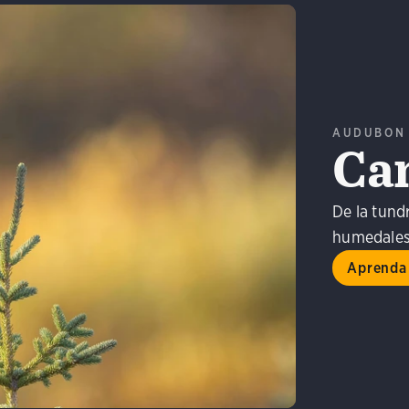
AUDUBON
Ca
da más
De la tundr
humedales
Aprenda