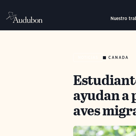
Nuestro tra
CANADA
NOTICIAS
Estudiant
ayudan a p
aves migr