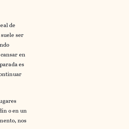
eal de
 suele ser
ando
scansar en
 parada es
continuar
lugares
dín o en un
omento, nos