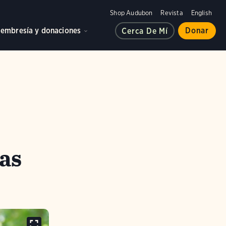
Shop Audubon
Revista
English
embresía y donaciones
Donar
Cerca De Mí
las