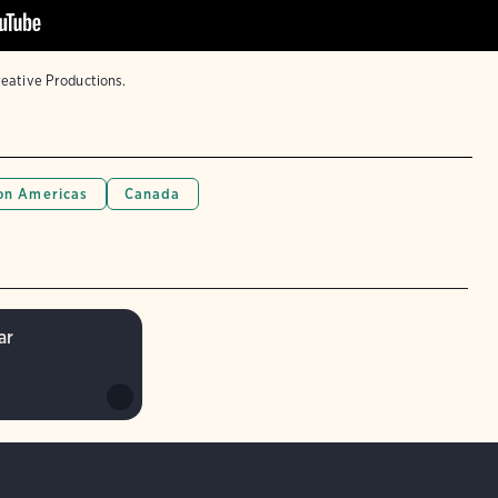
reative Productions.
n Americas
Canada
ar