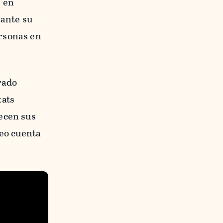
s en
rante su
rsonas en
rado
tats
ecen sus
deo cuenta