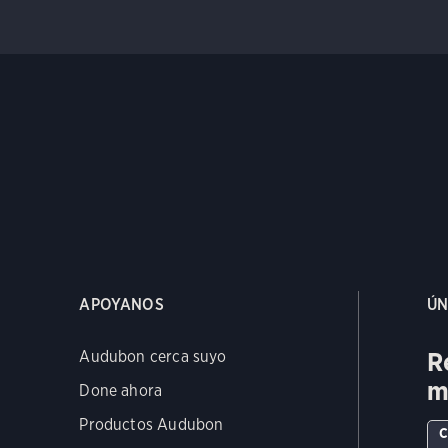
APOYANOS
ÚN
R
Audubon cerca suyo
m
Done ahora
Productos Audubon
C