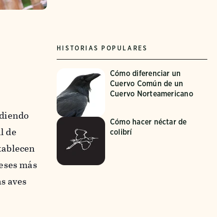
HISTORIAS POPULARES
Cómo diferenciar un
Cuervo Común de un
Cuervo Norteamericano
ndiendo
Cómo hacer néctar de
l de
colibrí
stablecen
meses más
as aves