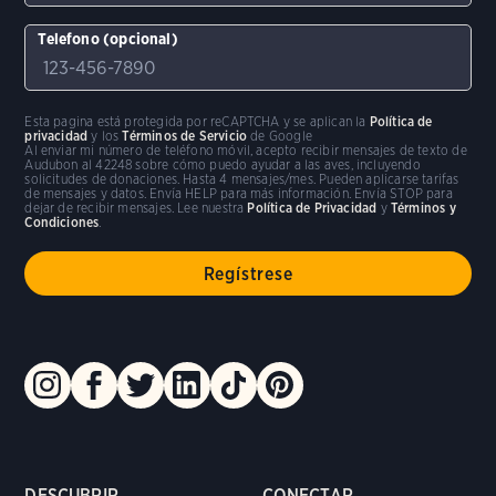
Telefono (opcional)
Esta pagina está protegida por reCAPTCHA y se aplican la
Política de
privacidad
y los
Términos de Servicio
de Google
Al enviar mi número de teléfono móvil, acepto recibir mensajes de texto de
Audubon al 42248 sobre cómo puedo ayudar a las aves, incluyendo
solicitudes de donaciones. Hasta 4 mensajes/mes. Pueden aplicarse tarifas
de mensajes y datos. Envía HELP para más información. Envía STOP para
dejar de recibir mensajes. Lee nuestra
Política de Privacidad
y
Términos y
Condiciones
.
DESCUBRIR
CONECTAR