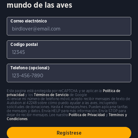
mundo de las aves
Correo electrónico
Codigo postal
Telefono (opcional)
Esta pagina está protegida por reCAPTCHA y se aplican la
Política de
privacidad
y los
Términos de Servicio
de Google
Al enviar mi número de teléfono móvil, acepto recibir mensajes de texto de
Audubon al 42248 sobre cómo puedo ayudar a las aves, incluyendo
solicitudes de donaciones. Hasta 4 mensajes/mes. Pueden aplicarse tarifas
de mensajes y datos. Envía HELP para más información. Envía STOP para
dejar de recibir mensajes. Lee nuestra
Política de Privacidad
y
Términos y
Condiciones
.