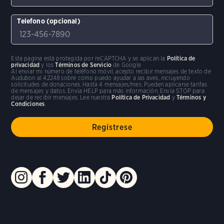
Telefono (opcional)
Esta pagina está protegida por reCAPTCHA y se aplican la
Política de
privacidad
y los
Términos de Servicio
de Google
Al enviar mi número de teléfono móvil, acepto recibir mensajes de texto de
Audubon al 42248 sobre cómo puedo ayudar a las aves, incluyendo
solicitudes de donaciones. Hasta 4 mensajes/mes. Pueden aplicarse tarifas
de mensajes y datos. Envía HELP para más información. Envía STOP para
dejar de recibir mensajes. Lee nuestra
Política de Privacidad
y
Términos y
Condiciones
.