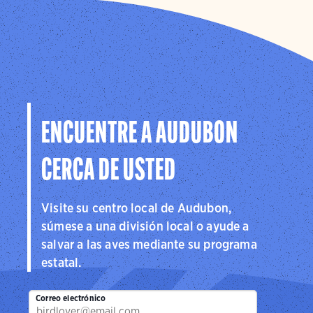
ENCUENTRE A AUDUBON
CERCA DE USTED
Visite su centro local de Audubon,
súmese a una división local o ayude a
salvar a las aves mediante su programa
estatal.
Correo electrónico