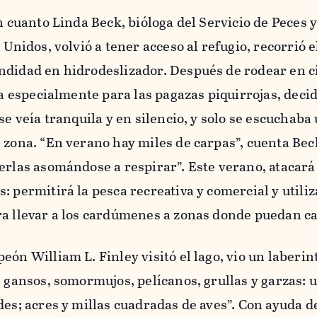
en cuanto Linda Beck, bióloga del Servicio de Peces 
 Unidos, volvió a tener acceso al refugio, recorrió e
ndidad en hidrodeslizador. Después de rodear en c
da especialmente para las pagazas piquirrojas, decid
se veía tranquila y en silencio, y solo se escuchaba
 zona. “En verano hay miles de carpas”, cuenta Beck
erlas asomándose a respirar”. Este verano, atacará
: permitirá la pesca recreativa y comercial y utili
ra llevar a los cardúmenes a zonas donde puedan ca
eón William L. Finley visitó el lago, vio un laberin
, gansos, somormujos, pelícanos, grullas y garzas: 
des; acres y millas cuadradas de aves”. Con ayuda d