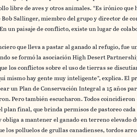
llo libre de aves y otros animales. “Es irónico que
e Bob Sallinger, miembro del grupo y director de c
n un paisaje de conflicto, existe un lugar de colab
iero que lleva a pastar al ganado al refugio, fue u
ndo se formó la asociación High Desert Partnershi
e los conflictos sobre el uso de tierras se discutí
quí mismo hay gente muy inteligente”, explica. El p
rear un Plan de Conservación Integral a 15 años par
eron. Pero también escucharon. Todos coincidieron 
l plan final, que brinda permisos de pastoreo cada
y obliga a mantener el ganado en terreno elevado d
e los polluelos de grullas canadienses, tordos arro