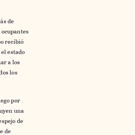
más de
s ocupantes
o recibió
 el estado
ar a los
dos los
iego por
buyen una
espejo de
e de