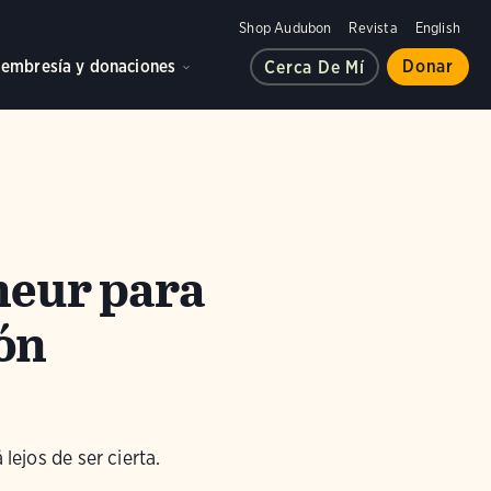
Shop Audubon
Revista
English
embresía y donaciones
Donar
Cerca De Mí
heur para
ión
lejos de ser cierta.