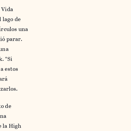
y Vida
l lago de
írculos una
ió parar.
 una
. “Si
 a estos
zará
zarlos.
to de
una
e la High