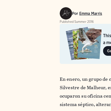
Por
Emma Marris
Published
Summer 2016
Thi
a me
G
En enero, un grupo de c
Silvestre de Malheur, e
ocuparon su oficina ce
sistema séptico, alteran