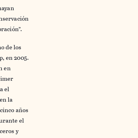
 hayan
onservación
oración”.
no de los
p, en 2005.
an en
rimer
a el
en la
 cinco años
urante el
ceros y