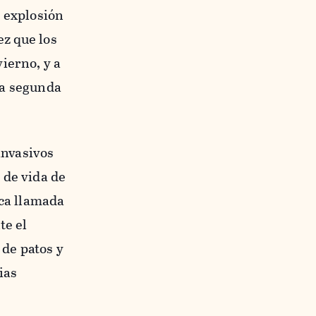
a explosión
ez que los
ierno, y a
na segunda
invasivos
 de vida de
ica llamada
te el
 de patos y
ias