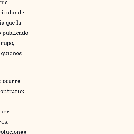
que
 río donde
a que la
o publicado
grupo,
a quienes
o ocurre
contrario:
esert
ros,
 soluciones