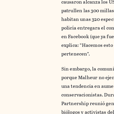
causaron alcanza los US
patrullen las 300 milla
habitan unas 320 especi
policía entregara el c
en Facebook (que ya fu
explica: “Hacemos esto 
pertenecen”.
Sin embargo, la comunid
porque Malheur no ejempl
una tendencia en aumen
conservacionistas. Dur
Partnership reunió gent
biólogos y activistas d