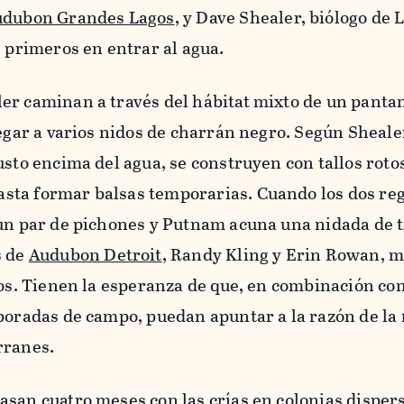
udubon Grandes Lagos
, y Dave Shealer, biólogo de 
s primeros en entrar al agua.
er caminan a través del hábitat mixto de un panta
legar a varios nidos de charrán negro. Según Sheale
usto encima del agua, se construyen con tallos roto
ta formar balsas temporarias. Cuando los dos reg
 un par de pichones y Putnam acuna una nidada de 
s de
Audubon Detroit
, Randy Kling y Erin Rowan, m
tos. Tienen la esperanza de que, en combinación con
poradas de campo, puedan apuntar a la razón de la
rranes.
san cuatro meses con las crías en colonias disper