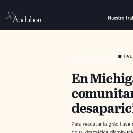
Nuestro tra
FAL
REVISTA AUDUBON
En Michig
comunitari
desaparic
Para rescatar la grácil ave
de su dramática disminuci