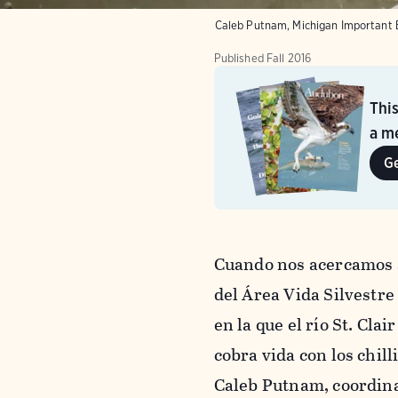
Caleb Putnam, Michigan Important 
Published
Fall 2016
Thi
a me
G
Cuando nos acercamos a
del Área Vida Silvestre 
en la que el río St. Clai
cobra vida con los chil
Caleb Putnam, coordina