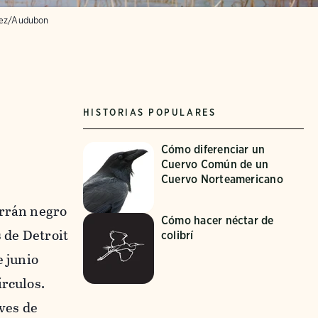
dez/Audubon
HISTORIAS POPULARES
Cómo diferenciar un
Cuervo Común de un
Cuervo Norteamericano
arrán negro
Cómo hacer néctar de
s de Detroit
colibrí
e junio
írculos.
ves de