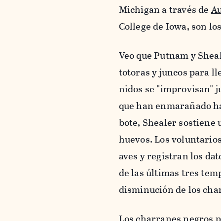
Michigan a través de
A
College de Iowa, son lo
Veo que Putnam y Sheal
totoras y juncos para l
nidos se "improvisan" j
que han enmarañado has
bote, Shealer sostiene
huevos. Los voluntario
aves y registran los da
de las últimas tres tem
disminución de los cha
Los charranes negros pa