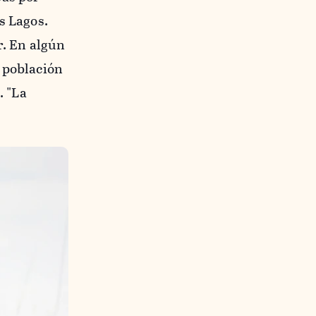
s Lagos.
r. En algún
 población
. "La