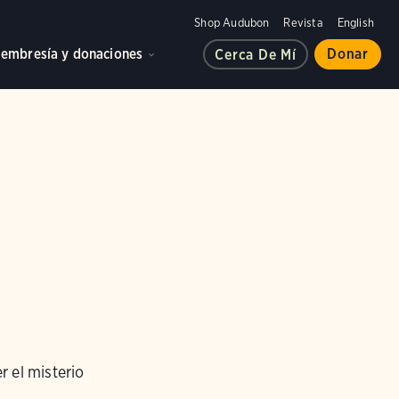
Shop Audubon
Revista
English
embresía y donaciones
Donar
Cerca De Mí
r el misterio