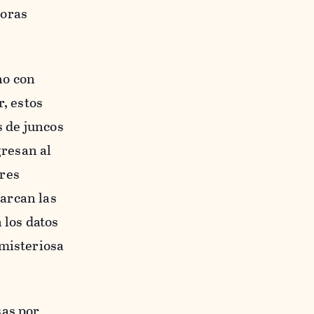
Loras
no con
r, estos
s de juncos
resan al
tres
arcan las
 los datos
 misteriosa
sas por