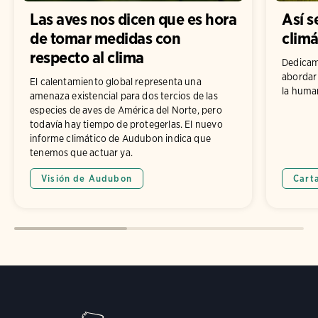
Las aves nos dicen que es hora
Así s
de tomar medidas con
climá
respecto al clima
Dedicam
abordar 
El calentamiento global representa una
la human
amenaza existencial para dos tercios de las
especies de aves de América del Norte, pero
todavía hay tiempo de protegerlas. El nuevo
informe climático de Audubon indica que
tenemos que actuar ya.
Visión de Audubon
Carta