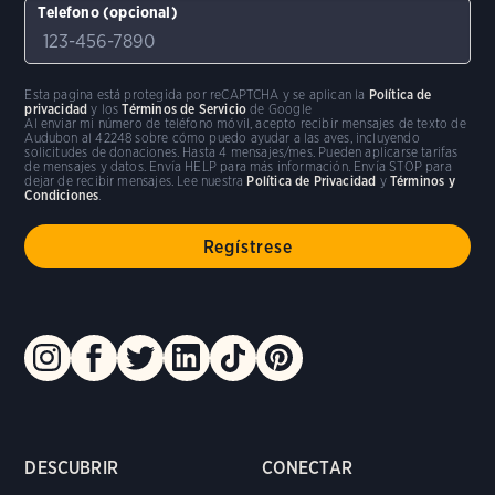
Telefono (opcional)
Esta pagina está protegida por reCAPTCHA y se aplican la
Política de
privacidad
y los
Términos de Servicio
de Google
Al enviar mi número de teléfono móvil, acepto recibir mensajes de texto de
Audubon al 42248 sobre cómo puedo ayudar a las aves, incluyendo
solicitudes de donaciones. Hasta 4 mensajes/mes. Pueden aplicarse tarifas
de mensajes y datos. Envía HELP para más información. Envía STOP para
dejar de recibir mensajes. Lee nuestra
Política de Privacidad
y
Términos y
Condiciones
.
DESCUBRIR
CONECTAR