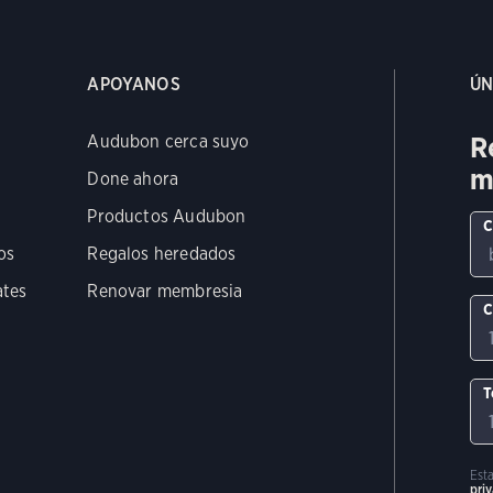
APOYANOS
ÚN
R
Audubon cerca suyo
m
Done ahora
Productos Audubon
C
os
Regalos heredados
ates
Renovar membresia
C
T
Est
pri