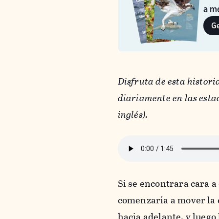
a me
G
Disfruta de esta histor
diariamente en las estac
inglés).
Si se encontrara cara a
comenzaría a mover la 
hacia adelante, y luego 