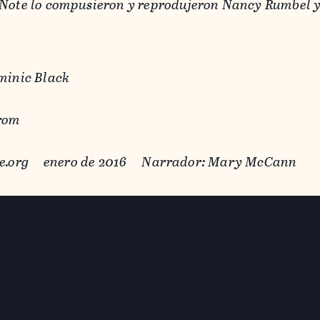
dNote lo compusieron y reprodujeron Nancy Rumbel 
minic Black
trom
ure.org enero de 2016 Narrador: Mary McCann