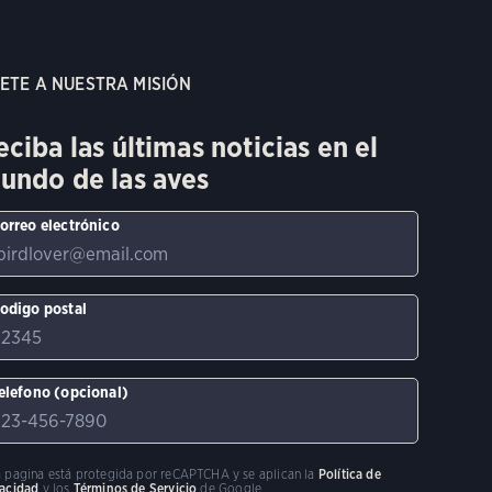
ETE A NUESTRA MISIÓN
eciba las últimas noticias en el
undo de las aves
orreo electrónico
odigo postal
elefono (opcional)
a pagina está protegida por reCAPTCHA y se aplican la
Política de
vacidad
y los
Términos de Servicio
de Google