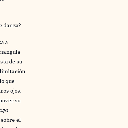
 de danza?
za a
triangula
sta de su
limitación
lo que
ros ojos.
 mover su
 270
 sobre el