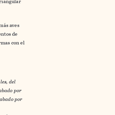
riangular
emás aves
entos de
rmas con el
les, del
rabado por
rabado por