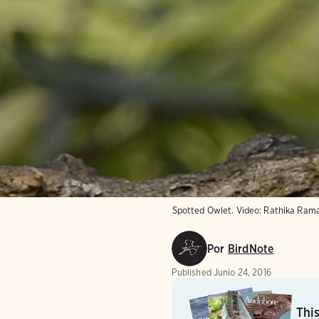
Spotted Owlet. Video: Rathika Ra
Por
BirdNote
Published
Junio 24, 2016
Thi