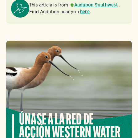
This article is from
Audubon Southwest
.
Find Audubon near you
here
.
ÚNASE A LA RED DE
ACCIÓN WESTERN WATER