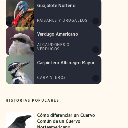
Guajolote Norteño
FAISANES Y UROGALLOS
Verdugo Americano
ALCAUDONES O
VERDUGOS
Carpintero Albinegro Mayor
CARPINTEROS
HISTORIAS POPULARES
Cómo diferenciar un Cuervo
Común de un Cuervo
Norteamericano