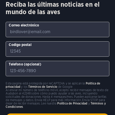
Reciba las últimas noticias en el
mundo de las aves
Correo electrónico
Codigo postal
Telefono (opcional)
Esta pagina está protegida por reCAPTCHA y se aplican la
Política de
privacidad
y los
Términos de Servicio
de Google
Al enviar mi número de teléfono móvil, acepto recibir mensajes de texto de
Audubon al 42248 sobre cómo puedo ayudar a las aves, incluyendo
solicitudes de donaciones. Hasta 4 mensajes/mes. Pueden aplicarse tarifas
de mensajes y datos. Envía HELP para más información. Envía STOP para
dejar de recibir mensajes. Lee nuestra
Política de Privacidad
y
Términos y
Condiciones
.