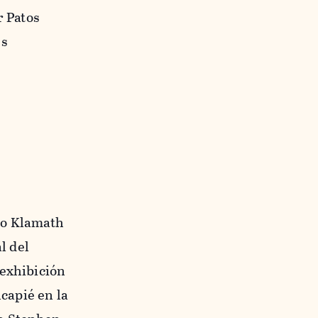
r Patos
es
río Klamath
l del
 exhibición
capié en la