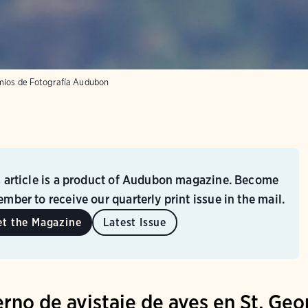
ios de Fotografía Audubon
s article is a product of Audubon magazine. Become
mber to receive our quarterly print issue in the mail.
et the Magazine
Latest Issue
erno de avistaje de aves en St. Ge