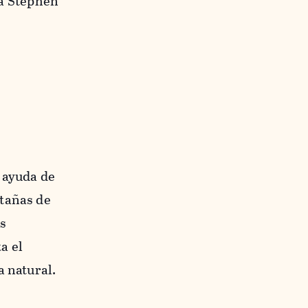
sta Stephen
a ayuda de
ntañas de
as
a el
a natural.