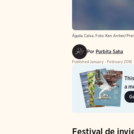
Águila Calva.
Foto:
Ken Archer/Prem
Por
Purbita Saha
Published
January - February 2016
Thi
a me
G
Festival de invi