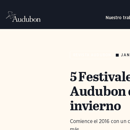
Nuestro tra
JAN
REVISTA AUDUBON
5 Festival
Audubon q
invierno
Comience el 2016 con un ca
más.