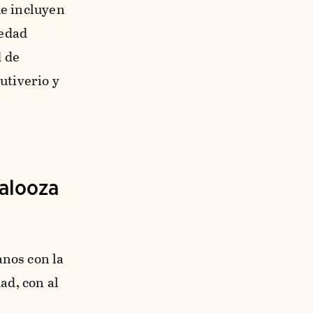
ue incluyen
iedad
d de
utiverio y
palooza
anos con la
ad, con al