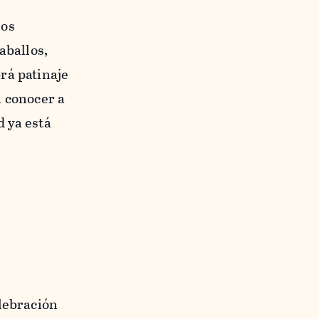
sos
aballos,
rá patinaje
a conocer a
d ya está
elebración