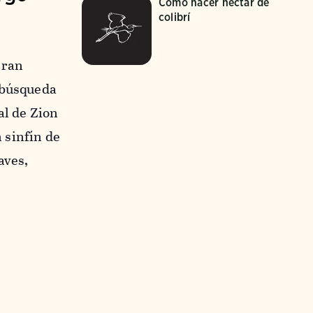
Cómo hacer néctar de
colibrí
gran
 búsqueda
al de Zion
 sinfín de
aves,