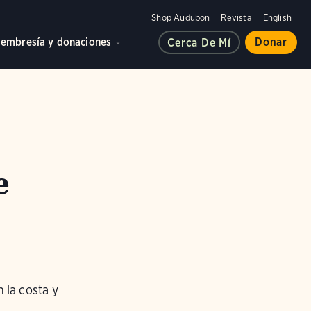
Shop Audubon
Revista
English
embresía y donaciones
Donar
Cerca De Mí
e
 la costa y