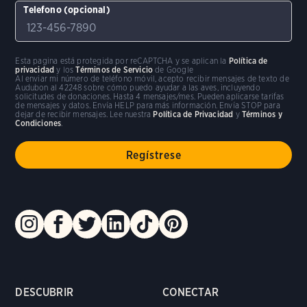
Telefono (opcional)
Esta pagina está protegida por reCAPTCHA y se aplican la
Política de
privacidad
y los
Términos de Servicio
de Google
Al enviar mi número de teléfono móvil, acepto recibir mensajes de texto de
Audubon al 42248 sobre cómo puedo ayudar a las aves, incluyendo
solicitudes de donaciones. Hasta 4 mensajes/mes. Pueden aplicarse tarifas
de mensajes y datos. Envía HELP para más información. Envía STOP para
dejar de recibir mensajes. Lee nuestra
Política de Privacidad
y
Términos y
Condiciones
.
DESCUBRIR
CONECTAR