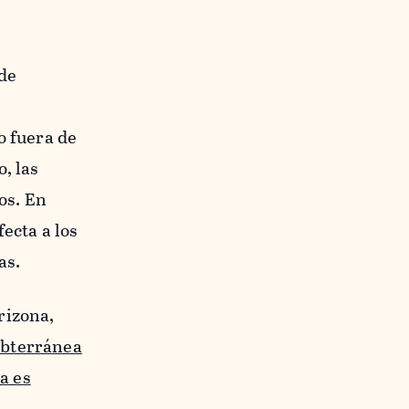
 de
o fuera de
, las
os. En
ecta a los
as.
rizona,
ubterránea
a es