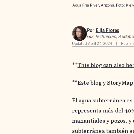
Agua Fria River, Arizona.
Foto:
K e 
Por
Elija Flores
GIS Technician, Audub
Updated
Abril 24, 2024
Publis
**
This blog can also be
**Este blog y StoryMap 
El agua subterránea es
representa más del 40% 
manantiales y pozos, y 
subterránea también sus