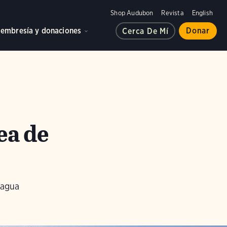
Shop Audubon
Revista
English
embresía y donaciones
Donar
Cerca De Mí
ea de
 agua