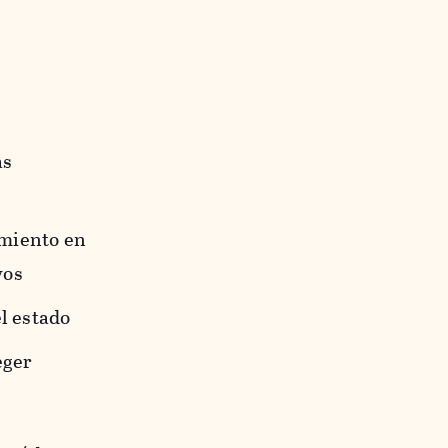
as
miento en
oyos
el estado
eger