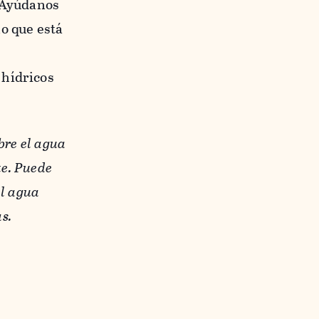
. Ayúdanos
o que está
 hídricos
bre el agua
te. Puede
el agua
s.