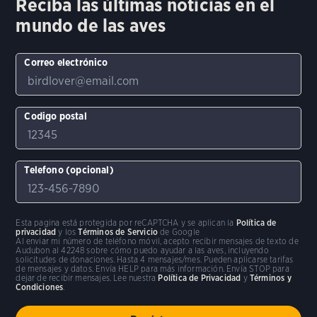
Reciba las últimas noticias en el
mundo de las aves
Correo electrónico
Codigo postal
Telefono (opcional)
Esta pagina está protegida por reCAPTCHA y se aplican la
Política de
privacidad
y los
Términos de Servicio
de Google
Al enviar mi número de teléfono móvil, acepto recibir mensajes de texto de
Audubon al 42248 sobre cómo puedo ayudar a las aves, incluyendo
solicitudes de donaciones. Hasta 4 mensajes/mes. Pueden aplicarse tarifas
de mensajes y datos. Envía HELP para más información. Envía STOP para
dejar de recibir mensajes. Lee nuestra
Política de Privacidad
y
Términos y
Condiciones
.