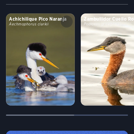
Achichilique Pico Naranja
Zambullidor Cuello Ro
Aechmophorus clarkii
Podiceps grisegena