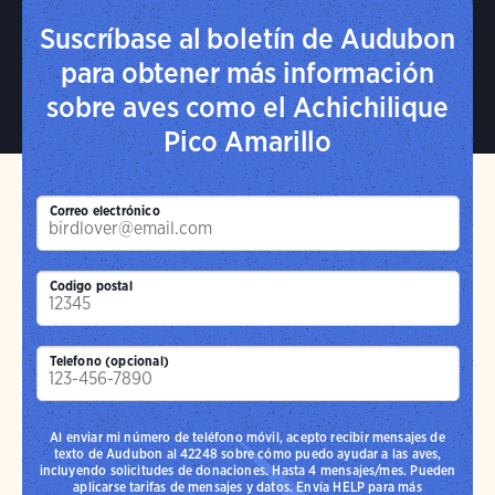
Suscríbase al boletín de Audubon
para obtener más información
sobre aves como el Achichilique
Pico Amarillo
Correo electrónico
Codigo postal
Telefono (opcional)
Al enviar mi número de teléfono móvil, acepto recibir mensajes de
texto de Audubon al 42248 sobre cómo puedo ayudar a las aves,
incluyendo solicitudes de donaciones. Hasta 4 mensajes/mes. Pueden
aplicarse tarifas de mensajes y datos. Envía HELP para más