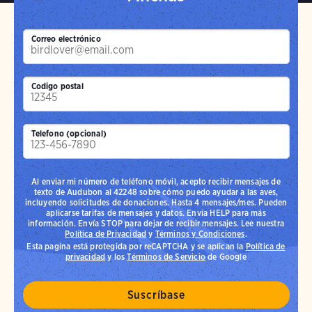
Correo electrónico
Codigo postal
Telefono (opcional)
Al enviar mi número de teléfono móvil, acepto recibir mensajes de
texto de Audubon al 42248 sobre cómo puedo ayudar a las aves,
incluyendo solicitudes de donaciones. Hasta 4 mensajes/mes. Pueden
aplicarse tarifas de mensajes y datos. Envía HELP para más
información. Envía STOP para dejar de recibir mensajes. Lee nuestra
Política de Privacidad
y
Términos y Condiciones
.
Esta pagina está protegida por reCAPTCHA y se aplican la
Política de
privacidad
y los
Términos de Servicio
de Google