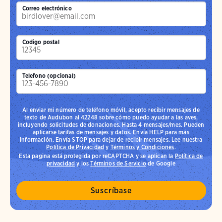
Correo electrónico
Codigo postal
Telefono (opcional)
Al enviar mi número de teléfono móvil, acepto recibir mensajes de
texto de Audubon al 42248 sobre cómo puedo ayudar a las aves,
incluyendo solicitudes de donaciones. Hasta 4 mensajes/mes. Pueden
aplicarse tarifas de mensajes y datos. Envía HELP para más
información. Envía STOP para dejar de recibir mensajes. Lee nuestra
Política de Privacidad
y
Términos y Condiciones
.
Esta pagina está protegida por reCAPTCHA y se aplican la
Política de
privacidad
y los
Términos de Servicio
de Google