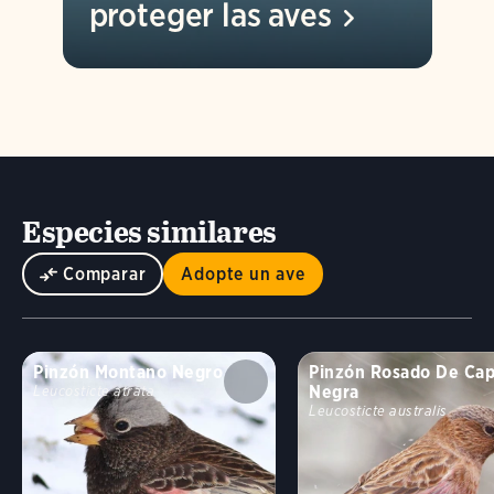
proteger las
aves
Especies similares
Comparar
Adopte un ave
Pinzón Montano Negro
Pinzón Rosado De Ca
Negra
Leucosticte atrata
Leucosticte australis