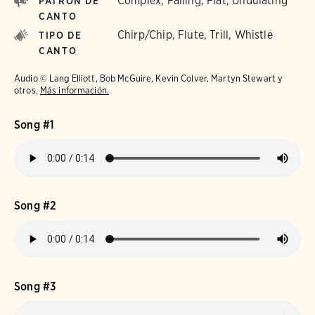
Complex, Falling, Flat, Undulating
PATRÓN DE
CANTO
Chirp/Chip, Flute, Trill, Whistle
TIPO DE
CANTO
Audio © Lang Elliott, Bob McGuire, Kevin Colver, Martyn Stewart y
otros.
Más información.
Song #1
Song #2
Song #3