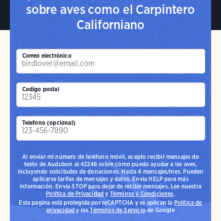
sobre aves como el Carpintero
Californiano
Correo electrónico
Codigo postal
Telefono (opcional)
Al enviar mi número de teléfono móvil, acepto recibir mensajes de
texto de Audubon al 42248 sobre cómo puedo ayudar a las aves,
incluyendo solicitudes de donaciones. Hasta 4 mensajes/mes. Pueden
aplicarse tarifas de mensajes y datos. Envía HELP para más
información. Envía STOP para dejar de recibir mensajes. Lee nuestra
Política de Privacidad
y
Términos y Condiciones
.
Esta pagina está protegida por reCAPTCHA y se aplican la
Política de
privacidad
y los
Términos de Servicio
de Google