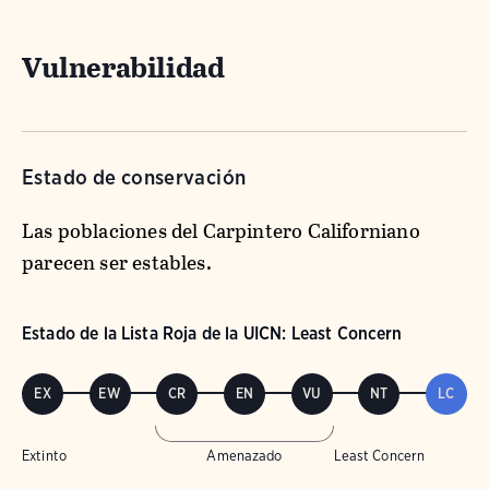
Vulnerabilidad
Estado de conservación
Las poblaciones del Carpintero Californiano
parecen ser estables.
Estado de la Lista Roja de la UICN: Least Concern
EX
EW
CR
EN
VU
NT
LC
Extinto
Amenazado
Least Concern