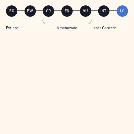
EX
EW
CR
EN
VU
NT
LC
Extinto
Amenazado
Least Concern