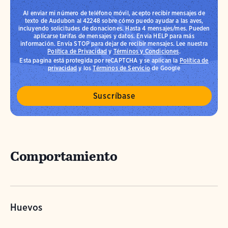
Al enviar mi número de teléfono móvil, acepto recibir mensajes de
texto de Audubon al 42248 sobre cómo puedo ayudar a las aves,
incluyendo solicitudes de donaciones. Hasta 4 mensajes/mes. Pueden
aplicarse tarifas de mensajes y datos. Envía HELP para más
información. Envía STOP para dejar de recibir mensajes. Lee nuestra
Política de Privacidad
y
Términos y Condiciones
.
Esta pagina está protegida por reCAPTCHA y se aplican la
Política de
privacidad
y los
Términos de Servicio
de Google
Comportamiento
Huevos