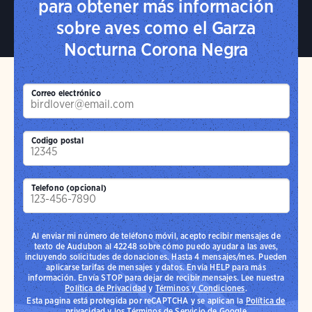
para obtener más información
sobre aves como el Garza
Nocturna Corona Negra
Correo electrónico
Codigo postal
Telefono (opcional)
Al enviar mi número de teléfono móvil, acepto recibir mensajes de
texto de Audubon al 42248 sobre cómo puedo ayudar a las aves,
incluyendo solicitudes de donaciones. Hasta 4 mensajes/mes. Pueden
aplicarse tarifas de mensajes y datos. Envía HELP para más
información. Envía STOP para dejar de recibir mensajes. Lee nuestra
Política de Privacidad
y
Términos y Condiciones
.
Esta pagina está protegida por reCAPTCHA y se aplican la
Política de
privacidad
y los
Términos de Servicio
de Google