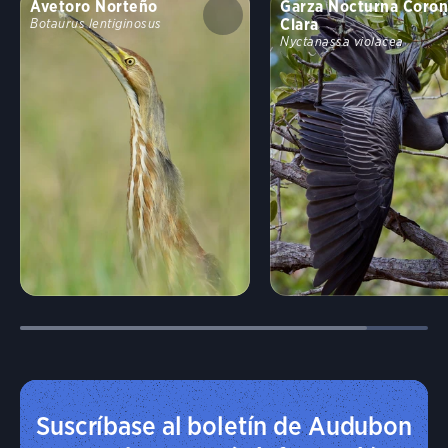
Avetoro Norteño
Garza Nocturna Coro
Clara
Botaurus lentiginosus
Nyctanassa violacea
Suscríbase al boletín de Audubon