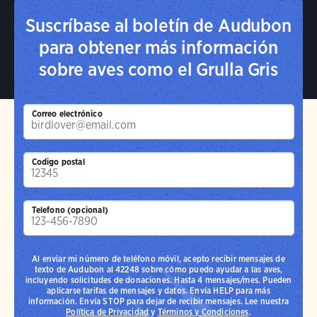
Suscríbase al boletín de Audubon
para obtener más información
sobre aves como el Grulla Gris
Correo electrónico
Codigo postal
Telefono (opcional)
Al enviar mi número de teléfono móvil, acepto recibir mensajes de
texto de Audubon al 42248 sobre cómo puedo ayudar a las aves,
incluyendo solicitudes de donaciones. Hasta 4 mensajes/mes. Pueden
aplicarse tarifas de mensajes y datos. Envía HELP para más
información. Envía STOP para dejar de recibir mensajes. Lee nuestra
Política de Privacidad
y
Términos y Condiciones
.