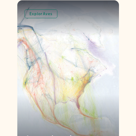
ExplorAves