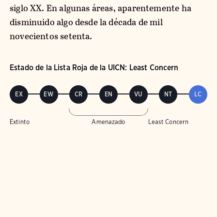
siglo XX. En algunas áreas, aparentemente ha
disminuido algo desde la década de mil
novecientos setenta.
Estado de la Lista Roja de la UICN: Least Concern
EX
EW
CR
EN
VU
NT
LC
Extinto
Amenazado
Least Concern