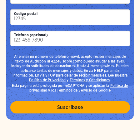
Codigo postal
Telefono (opcional)
Al enviar mi número de teléfono móvil, acepto recibir mensajes de
texto de Audubon al 42248 sobre cómo puedo ayudar a las aves,
incluyendo solicitudes de donaciones. Hasta 4 mensajes/mes. Pueden
aplicarse tarifas de mensajes y datos. Envía HELP para más
información. Envía STOP para dejar de recibir mensajes. Lee nuestra
Política de Privacidad
y
Términos y Condiciones
.
Esta pagina está protegida por reCAPTCHA y se aplican la
Política de
privacidad
y los
Términos de Servicio
de Google