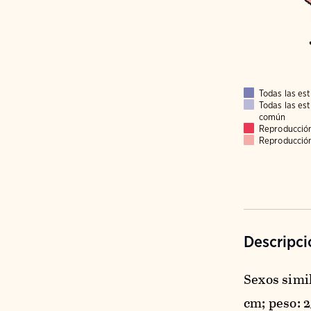
Todas las es
Todas las es
común
Reproducció
Reproducció
Descripci
Sexos simil
cm; peso: 2