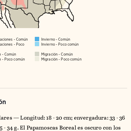
taciones - Común
Invierno - Común
taciones - Poco
Invierno - Poco común
n - Común
Migración - Común
n - Poco común
Migración - Poco común
ón
ares — Longitud: 18 - 20 cm; envergadura: 33 - 36
5 - 34 g. El Papamoscas Boreal es oscuro con los