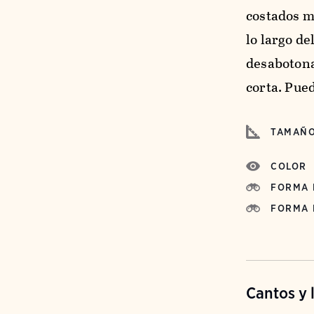
costados m
lo largo d
desabotona
corta. Pue
TAMAÑ
COLOR
FORMA 
FORMA 
Cantos y 