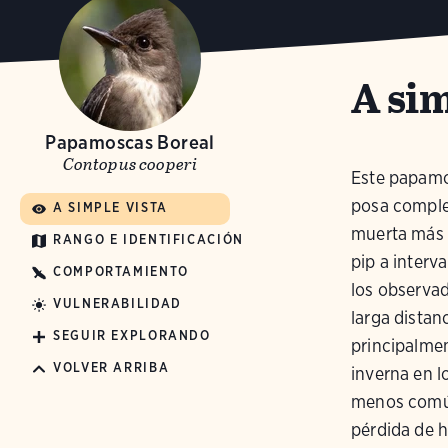
A sim
Papamoscas Boreal
Contopus cooperi
Este papamo
posa comple
A SIMPLE VISTA
muerta más a
RANGO E IDENTIFICACIÓN
pip a interv
COMPORTAMIENTO
los observad
VULNERABILIDAD
larga distan
SEGUIR EXPLORANDO
principalmen
VOLVER ARRIBA
inverna en l
menos común
pérdida de h