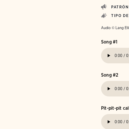
PATRÓN
TIPO D
Audio © Lang Ell
Song #1
Song #2
Pit-pit-pit cal