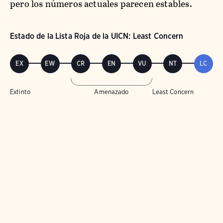
pero los números actuales parecen estables.
Estado de la Lista Roja de la UICN: Least Concern
EX
EW
CR
EN
VU
NT
LC
Extinto
Amenazado
Least Concern