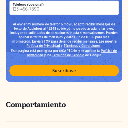
Telefono (opcional)
Al enviar mi número de teléfono móvil, acepto recibir mensajes de
texto de Audubon al 42248 sobre cómo puedo ayudar a las aves,
incluyendo solicitudes de donaciones. Hasta 4 mensajes/mes. Pueden
aplicarse tarifas de mensajes y datos. Envía HELP para más
información. Envía STOP para dejar de recibir mensajes. Lee nuestra
Política de Privacidad
y
Términos y Condiciones
.
Esta pagina está protegida por reCAPTCHA y se aplican la
Política de
privacidad
y los
Términos de Servicio
de Google
Comportamiento