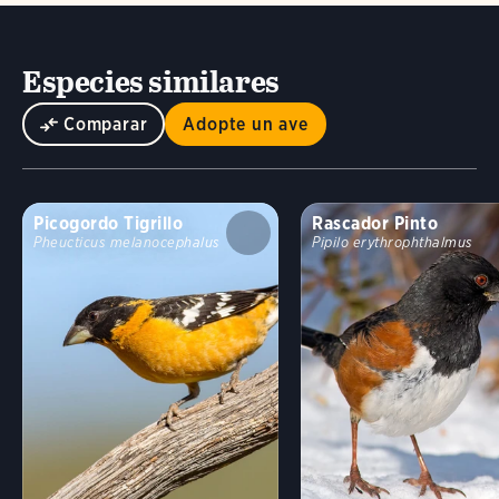
Especies similares
Comparar
Adopte un ave
Picogordo Tigrillo
Rascador Pinto
Pheucticus melanocephalus
Pipilo erythrophthalmus