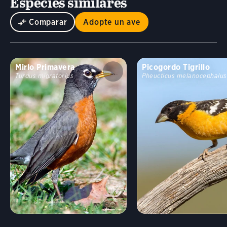
Especies similares
Comparar
Adopte un ave
Mirlo Primavera
Picogordo Tigrillo
Turdus migratorius
Pheucticus melanocephalus