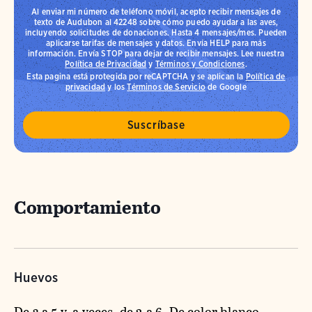
Al enviar mi número de teléfono móvil, acepto recibir mensajes de
texto de Audubon al 42248 sobre cómo puedo ayudar a las aves,
incluyendo solicitudes de donaciones. Hasta 4 mensajes/mes. Pueden
aplicarse tarifas de mensajes y datos. Envía HELP para más
información. Envía STOP para dejar de recibir mensajes. Lee nuestra
Política de Privacidad
y
Términos y Condiciones
.
Esta pagina está protegida por reCAPTCHA y se aplican la
Política de
privacidad
y los
Términos de Servicio
de Google
Comportamiento
Huevos
De 3 a 5 y, a veces, de 2 a 6. De color blanco