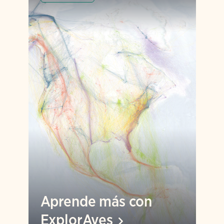
Aprende más con
ExplorAves