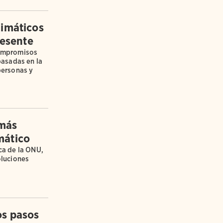
limáticos
resente
compromisos
basadas en la
 personas y
 más
mático
ca de la ONU,
oluciones
os pasos