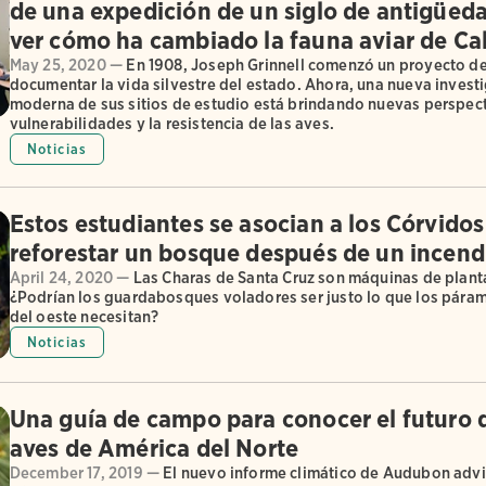
de una expedición de un siglo de antigüed
ver cómo ha cambiado la fauna aviar de Cal
May 25, 2020 —
En 1908, Joseph Grinnell comenzó un proyecto de
documentar la vida silvestre del estado. Ahora, una nueva invest
moderna de sus sitios de estudio está brindando nuevas perspect
vulnerabilidades y la resistencia de las aves.
Noticias
Estos estudiantes se asocian a los Córvidos
reforestar un bosque después de un incend
April 24, 2020 —
Las Charas de Santa Cruz son máquinas de planta
¿Podrían los guardabosques voladores ser justo lo que los pár
del oeste necesitan?
Noticias
Una guía de campo para conocer el futuro d
aves de América del Norte
December 17, 2019 —
El nuevo informe climático de Audubon advi