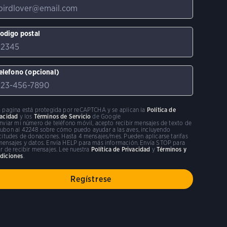
odigo postal
elefono (opcional)
a pagina está protegida por reCAPTCHA y se aplican la
Política de
vacidad
y los
Términos de Servicio
de Google
enviar mi número de teléfono móvil, acepto recibir mensajes de texto de
ubon al 42248 sobre cómo puedo ayudar a las aves, incluyendo
icitudes de donaciones. Hasta 4 mensajes/mes. Pueden aplicarse tarifas
mensajes y datos. Envía HELP para más información. Envía STOP para
r de recibir mensajes. Lee nuestra
Política de Privacidad
y
Términos y
diciones
.