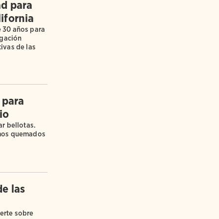
ad para
ifornia
 30 años para
igación
ivas de las
 para
io
r bellotas.
amos quemados
e las
erte sobre