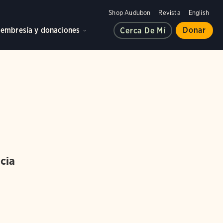
Shop Audubon
Revista
English
embresía y donaciones
Donar
Cerca De Mí
cia