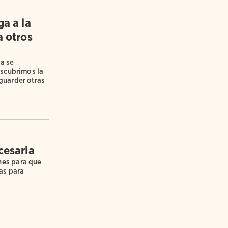
ga a la
a otros
a se
escubrimos la
guarder otras
cesaria
nes para que
as para