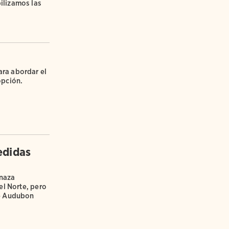
ilizamos las
ra abordar el
opción.
edidas
enaza
el Norte, pero
de Audubon