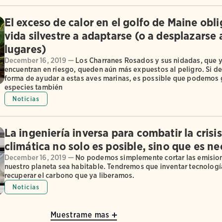
El exceso de calor en el golfo de Maine obli
vida silvestre a adaptarse (o a desplazarse 
lugares)
December 16, 2019 —
Los Charranes Rosados y sus nidadas, que y
encuentran en riesgo, queden aún más expuestos al peligro. Si d
forma de ayudar a estas aves marinas, es possible que podemos 
especies también
Noticias
La ingeniería inversa para combatir la crisis
climática no solo es posible, sino que es ne
December 16, 2019 —
No podemos simplemente cortar las emisio
nuestro planeta sea habitable. Tendremos que inventar tecnologí
recuperar el carbono que ya liberamos.
Noticias
Muestrame mas