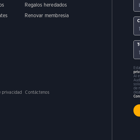
os
Regalos heredados
ates
Renovar membresia
C
T
Est
pri
Al 
Aud
sol
de 
e privacidad
Contáctenos
deja
Con