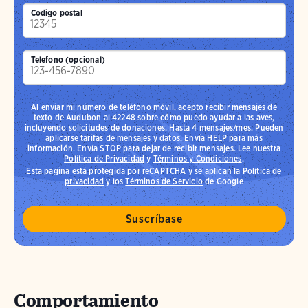
Codigo postal
Telefono (opcional)
Al enviar mi número de teléfono móvil, acepto recibir mensajes de
texto de Audubon al 42248 sobre cómo puedo ayudar a las aves,
incluyendo solicitudes de donaciones. Hasta 4 mensajes/mes. Pueden
aplicarse tarifas de mensajes y datos. Envía HELP para más
información. Envía STOP para dejar de recibir mensajes. Lee nuestra
Política de Privacidad
y
Términos y Condiciones
.
Esta pagina está protegida por reCAPTCHA y se aplican la
Política de
privacidad
y los
Términos de Servicio
de Google
Comportamiento