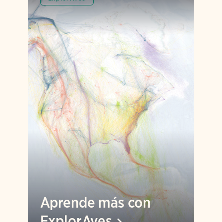
Aprende más con
ExplorAves