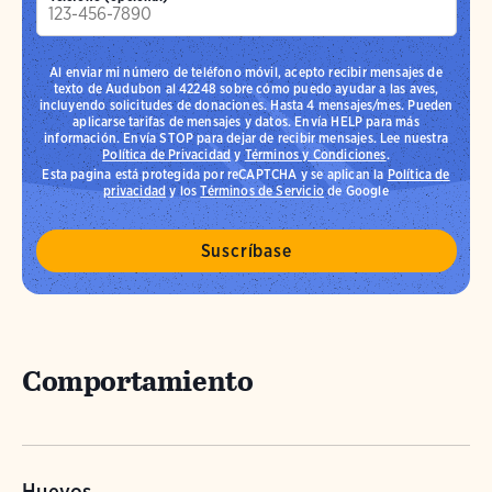
Al enviar mi número de teléfono móvil, acepto recibir mensajes de
texto de Audubon al 42248 sobre cómo puedo ayudar a las aves,
incluyendo solicitudes de donaciones. Hasta 4 mensajes/mes. Pueden
aplicarse tarifas de mensajes y datos. Envía HELP para más
información. Envía STOP para dejar de recibir mensajes. Lee nuestra
Política de Privacidad
y
Términos y Condiciones
.
Esta pagina está protegida por reCAPTCHA y se aplican la
Política de
privacidad
y los
Términos de Servicio
de Google
Comportamiento
Huevos