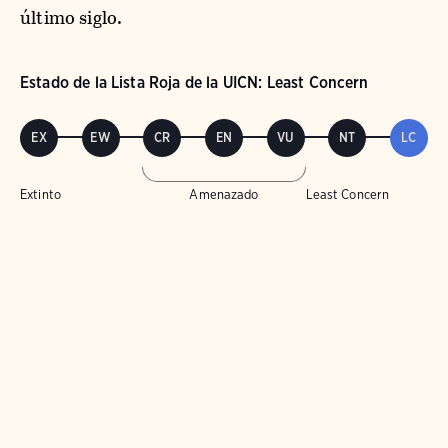
último siglo.
Estado de la Lista Roja de la UICN: Least Concern
EX
EW
CR
EN
VU
NT
LC
Extinto
Amenazado
Least Concern