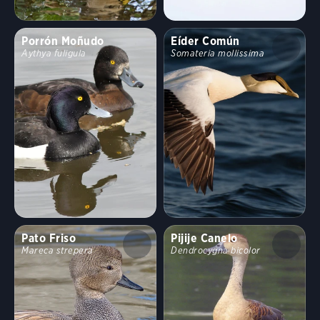
Porrón Moñudo
Eíder Común
Aythya fuligula
Somateria mollissima
Pato Friso
Pijije Canelo
Mareca strepera
Dendrocygna bicolor