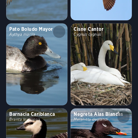
Pato Boludo Mayor
Cisne Cantor
Aythya marila
Cygnus cygnus
Barnacla Cariblanca
Negreta Alas Blancas
Branta leucopsis
Melanitta deglandi