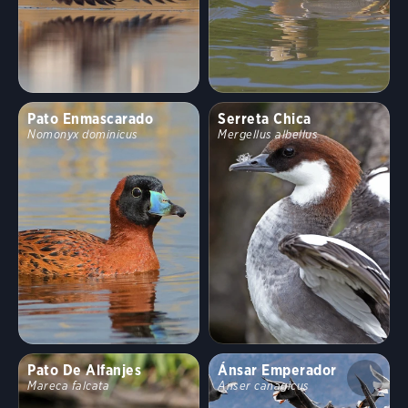
Pato Enmascarado
Serreta Chica
Nomonyx dominicus
Mergellus albellus
Pato De Alfanjes
Ánsar Emperador
Mareca falcata
Anser canagicus