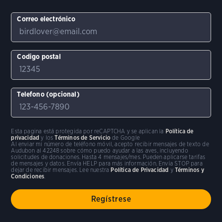
Correo electrónico
Codigo postal
Telefono (opcional)
Esta pagina está protegida por reCAPTCHA y se aplican la
Política de
privacidad
y los
Términos de Servicio
de Google
Al enviar mi número de teléfono móvil, acepto recibir mensajes de texto de
Audubon al 42248 sobre cómo puedo ayudar a las aves, incluyendo
solicitudes de donaciones. Hasta 4 mensajes/mes. Pueden aplicarse tarifas
de mensajes y datos. Envía HELP para más información. Envía STOP para
dejar de recibir mensajes. Lee nuestra
Política de Privacidad
y
Términos y
Condiciones
.