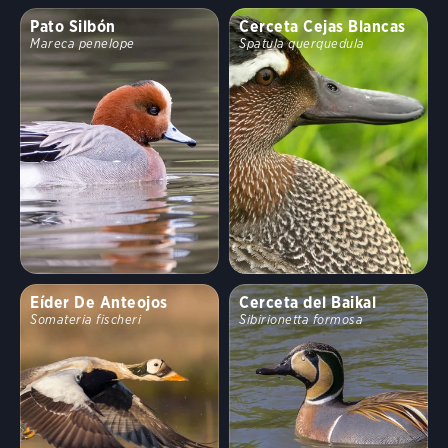
Pato Silbón
Cerceta Cejas Blancas
Mareca penelope
Spatula querquedula
Eíder De Anteojos
Cerceta del Baikal
Somateria fischeri
Sibirionetta formosa