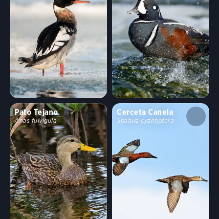
Pato Tejano
Cerceta Canela
Anas fulvigula
Spatula cyanoptera