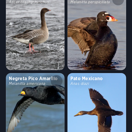
Anser brachyrhynchus
Melanitta perspicillata
Negreta Pico Amarillo
Pato Mexicano
Melanitta americana
Anas diazi