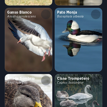
Comportamiento
Ganso Blanco
Pato Monja
Anser caerulescens
Bucephala albeola
Vuelo directo
Altísimo
Guía/Guía
Flotador
Ondulado
Rubor
Rareza
Formación
Baras de ala
Errático
Bocina
Correr
rápidas
Ánade Sombrío
Cisne Trompetero
Anas rubripes
Cygnus buccinator
Caminando
Saltando
Nadar
Divertido