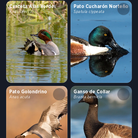
Cerceta Alas Verdes
Pato Cucharón Norteño
Anas crecca
Spatula clypeata
Pato Golondrino
Ganso de Collar
Anas acuta
Branta bernicla