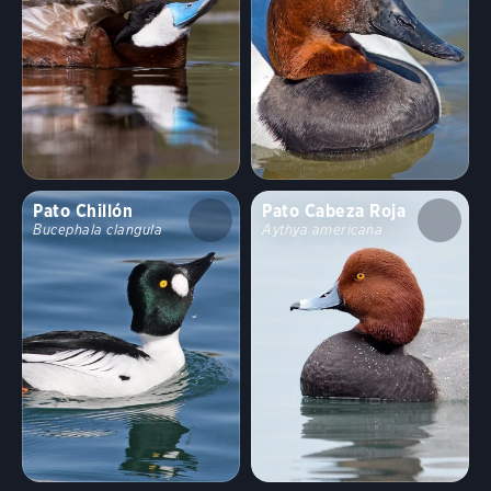
Pato Chillón
Pato Cabeza Roja
Bucephala clangula
Aythya americana