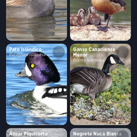
Pato Islándico
Ganso Canadiense
Menor
Bucephala islandica
Branta hutchinsii
Ánsar Piquicorto
Negreta Nuca Blanca