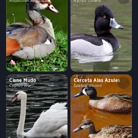
Alopochen aegyptiaca
Aythya collaris
Cisne Mudo
Cerceta Alas Azules
Cygnus olor
Spatula discors