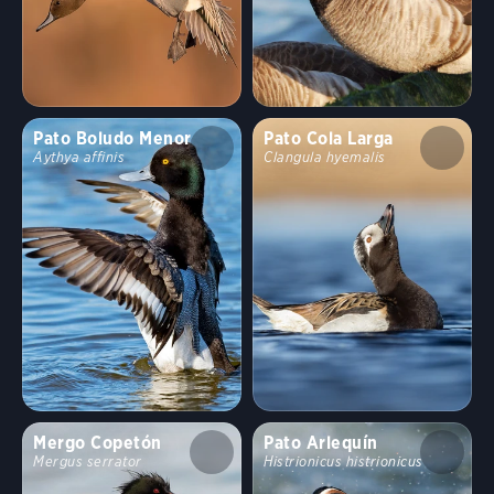
Pato Boludo Menor
Pato Cola Larga
Aythya affinis
Clangula hyemalis
Mergo Copetón
Pato Arlequín
Mergus serrator
Histrionicus histrionicus