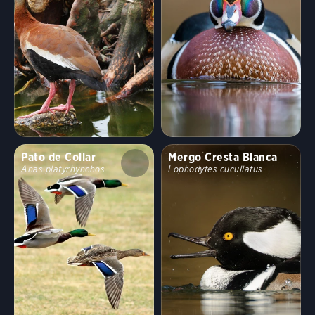
Hábitat
Arbustas, sabanas y matorrales
Arroyos y cañones
Bosques y bosques
Campos, prados y praderas
Costas y costas
Hábitats desérticos y áridos
Pato de Collar
Mergo Cresta Blanca
Anas platyrhynchos
Lophodytes cucullatus
Humedales de agua dulce
Hábitats urbanos y suburbanos
Montañas altas
Humedales de agua salada
Lagos, estanques y ríos
Vertederos y vertederos
Mar abierto
Tundra y hábitats boreales