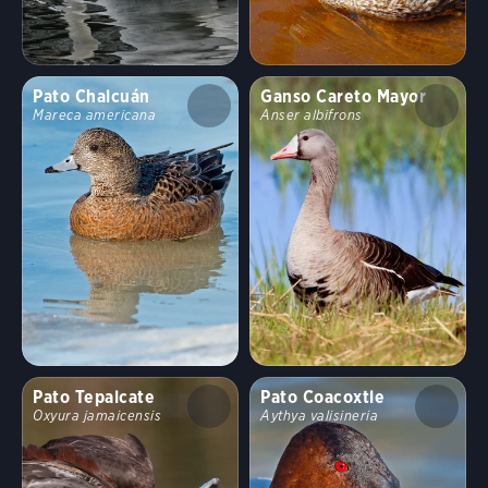
Pato Chalcuán
Ganso Careto Mayor
Mareca americana
Anser albifrons
Pato Tepalcate
Pato Coacoxtle
Oxyura jamaicensis
Aythya valisineria