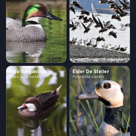
Pato Gargantilla
Eíder De Steller
Anas bahamensis
Polysticta stelleri