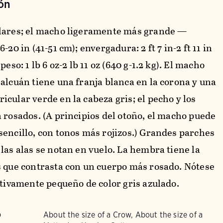
ón
lares; el macho ligeramente más grande —
6-20 in (41-51 cm); envergadura: 2 ft 7 in-2 ft 11 in
peso: 1 lb 6 oz-2 lb 11 oz (640 g-1.2 kg). El macho
halcuán tiene una franja blanca en la corona y una
cular verde en la cabeza gris; el pecho y los
n rosados. (A principios del otoño, el macho puede
sencillo, con tonos más rojizos.) Grandes parches
las alas se notan en vuelo. La hembra tiene la
s que contrasta con un cuerpo más rosado. Nótese
ativamente pequeño de color gris azulado.
About the size of a Crow, About the size of a
O