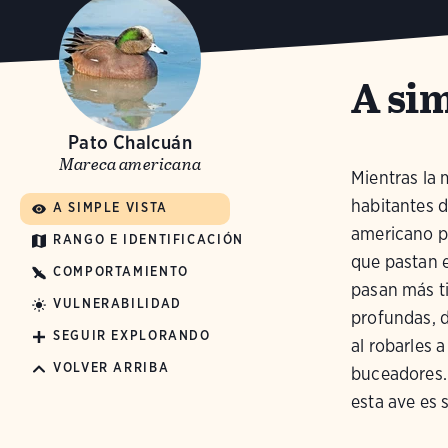
A sim
Pato Chalcuán
Mareca americana
Mientras la 
habitantes d
A SIMPLE VISTA
americano p
RANGO E IDENTIFICACIÓN
que pastan e
COMPORTAMIENTO
pasan más t
VULNERABILIDAD
profundas, 
SEGUIR EXPLORANDO
al robarles 
VOLVER ARRIBA
buceadores. 
esta ave es 