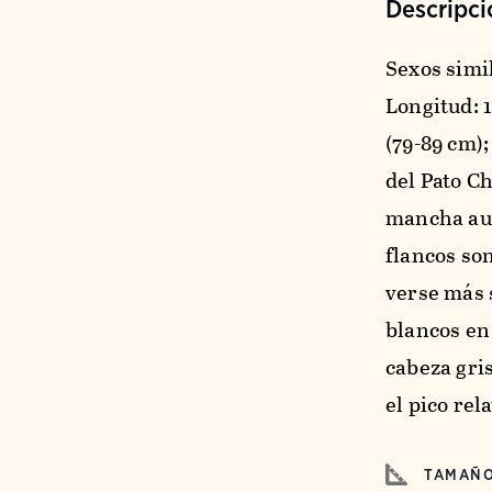
Descripci
Sexos simi
Longitud: 1
(79-89 cm); 
del Pato C
mancha auri
flancos so
verse más 
blancos en 
cabeza gri
el pico rel
TAMAÑ