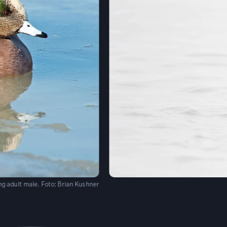
g adult male.
Foto:
Brian Kushner