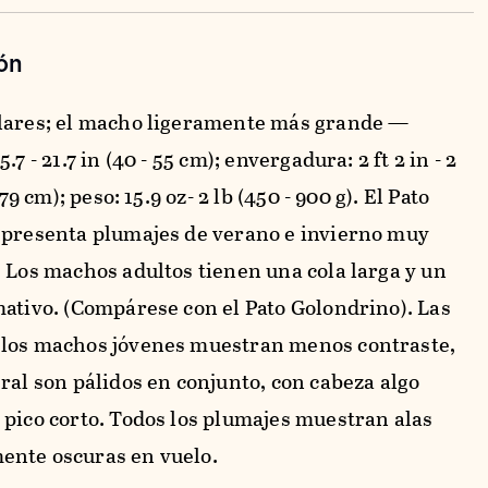
ón
lares; el macho ligeramente más grande —
.7 - 21.7 in (40 - 55 cm); envergadura: 2 ft 2 in - 2
- 79 cm); peso: 15.9 oz- 2 lb (450 - 900 g). El Pato
 presenta plumajes de verano e invierno muy
. Los machos adultos tienen una cola larga y un
mativo. (Compárese con el Pato Golondrino). Las
los machos jóvenes muestran menos contraste,
ral son pálidos en conjunto, con cabeza algo
 pico corto. Todos los plumajes muestran alas
nte oscuras en vuelo.