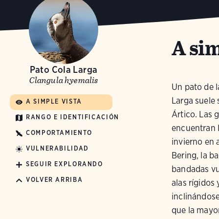
A sim
Pato Cola Larga
Clangula hyemalis
Un pato de l
Larga suele 
A SIMPLE VISTA
Ártico. Las
RANGO E IDENTIFICACIÓN
encuentran 
COMPORTAMIENTO
invierno en 
VULNERABILIDAD
Bering, la b
SEGUIR EXPLORANDO
bandadas vue
VOLVER ARRIBA
alas rígido
inclinándose
que la mayor