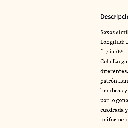
Descripci
Sexos simi
Longitud: 15
ft 7 in (66 
Cola Larga
diferentes
patrón lla
hembras y 
por lo gene
cuadrada y
uniformeme