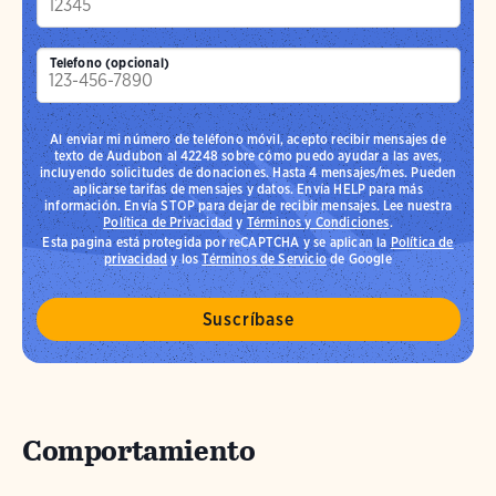
Telefono (opcional)
Al enviar mi número de teléfono móvil, acepto recibir mensajes de
texto de Audubon al 42248 sobre cómo puedo ayudar a las aves,
incluyendo solicitudes de donaciones. Hasta 4 mensajes/mes. Pueden
aplicarse tarifas de mensajes y datos. Envía HELP para más
información. Envía STOP para dejar de recibir mensajes. Lee nuestra
Política de Privacidad
y
Términos y Condiciones
.
Esta pagina está protegida por reCAPTCHA y se aplican la
Política de
privacidad
y los
Términos de Servicio
de Google
Comportamiento