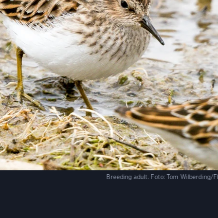
Breeding adult.
Foto:
Tom Wilberding/Fl