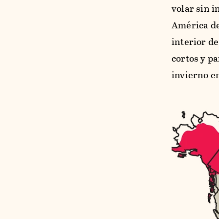
volar sin i
América del
interior d
cortos y p
invierno en