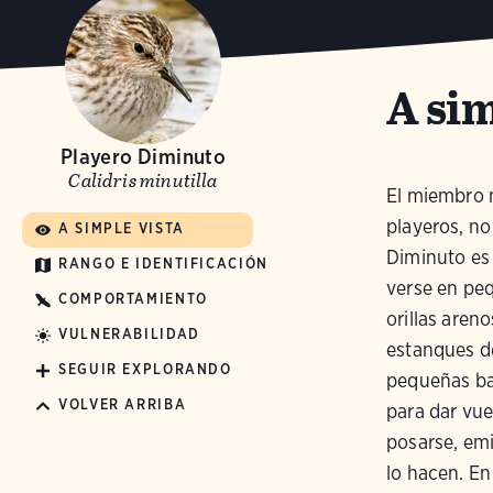
A sim
Playero Diminuto
Calidris minutilla
El miembro m
playeros, no
A SIMPLE VISTA
Diminuto es 
RANGO E IDENTIFICACIÓN
verse en peq
COMPORTAMIENTO
orillas areno
VULNERABILIDAD
estanques de
SEGUIR EXPLORANDO
pequeñas ba
VOLVER ARRIBA
para dar vue
posarse, em
lo hacen. En