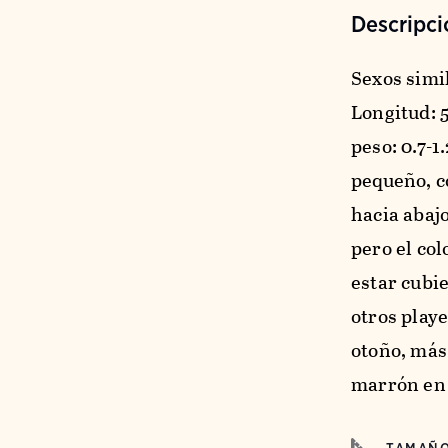
Descripci
Sexos simi
Longitud: 5
peso: 0.7-1
pequeño, c
hacia abajo
pero el col
estar cubi
otros play
otoño, más
marrón en 