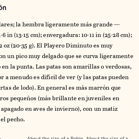
ón
lares; la hembra ligeramente más grande —
-6 in (13-15 cm); envergadura: 10-11 in (25-28 cm);
.2 oz (20-35 g). El Playero Diminuto es muy
on un pico muy delgado que se curva ligeramente
 en la punta. Las patas son amarillas o verdosas,
or a menudo es difícil de ver (y las patas pueden
ertas de lodo). En general es más marrón que
eros pequeños (más brillante en juveniles en
 apagado en aves de invierno), con un matiz
el pecho.
About the size of a Robin, About the size of a