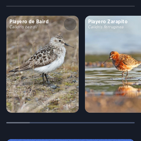
Playero de Baird
Playero Zarapito
Calidris bairdii
Calidris ferruginea