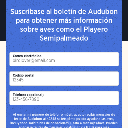
Suscríbase al boletín de Audubon
para obtener más información
sobre aves como el Playero
Semipalmeado
Correo electrónico
Codigo postal
Telefono (opcional)
Al enviar mi número de teléfono móvil, acepto recibir mensajes de
texto de Audubon al 42248 sobre cómo puedo ayudar a las aves,
incluyendo solicitudes de donaciones. Hasta 4 mensajes/mes. Pueden
aplicarse tarifas de mensajes y datos. Envía HELP para más