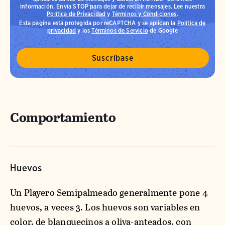
información. Envía STOP para dejar de recibir mensajes. Lee nuestra
Política de Privacidad
y
Términos y Condiciones
.
Esta pagina está protegida por reCAPTCHA y se aplican la
Política de
privacidad
y los
Términos de Servicio
de Google
Comportamiento
Huevos
Un Playero Semipalmeado generalmente pone 4
huevos, a veces 3. Los huevos son variables en
color, de blanquecinos a oliva-anteados, con