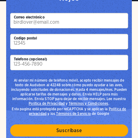
Correo electrónico
Codigo postal
Telefono (opcional)
Al enviar mi número de teléfono móvil, acepto recibir mensajes de
texto de Audubon al 42248 sobre cómo puedo ayudar a las aves,
incluyendo solicitudes de donaciones. Hasta 4 mensajes/mes. Pueden
aplicarse tarifas de mensajes y datos. Envía HELP para más
información. Envía STOP para dejar de recibir mensajes. Lee nuestra
Política de Privacidad
y
Términos y Condiciones
.
Esta pagina está protegida por reCAPTCHA y se aplican la
Política de
privacidad
y los
Términos de Servicio
de Google