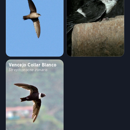
Hábitat
Arbustas, sabanas y matorrales
Arroyos y cañones
Bosques y bosques
Campos, prados y praderas
Costas y costas
Hábitats desérticos y áridos
Vencejo Collar Blanco
Streptoprocne zonaris
Humedales de agua dulce
Hábitats urbanos y suburbanos
Montañas altas
Humedales de agua salada
Lagos, estanques y ríos
Vertederos y vertederos
Mar abierto
Tundra y hábitats boreales