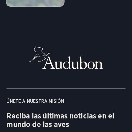
Comportamiento
Vuelo directo
Altísimo
Guía/Guía
Flotador
Ondulado
Rubor
Rareza
Formación
Baras de ala
Errático
Bocina
Correr
rápidas
ÚNETE A NUESTRA MISIÓN
Caminando
Saltando
Nadar
Reciba las últimas noticias en el
mundo de las aves
Divertido