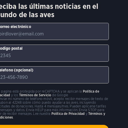
eciba las últimas noticias en el
undo de las aves
orreo electrónico
odigo postal
elefono (opcional)
a pagina está protegida por reCAPTCHA y se aplican la
Política de
vacidad
y los
Términos de Servicio
de Google
enviar mi número de teléfono móvil, acepto recibir mensajes de texto de
ubon al 42248 sobre cómo puedo ayudar a las aves, incluyendo
icitudes de donaciones. Hasta 4 mensajes/mes. Pueden aplicarse tarifas
mensajes y datos. Envía HELP para más información. Envía STOP para
r de recibir mensajes. Lee nuestra
Política de Privacidad
y
Términos y
diciones
.