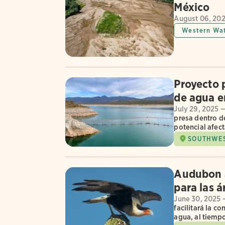
México
August 06, 20
Western Wa
Proyecto 
de agua e
July 29, 2025 
presa dentro de
potencial afec
SOUTHWE
Audubon a
para las 
June 30, 2025 
facilitará la c
agua, al tiemp