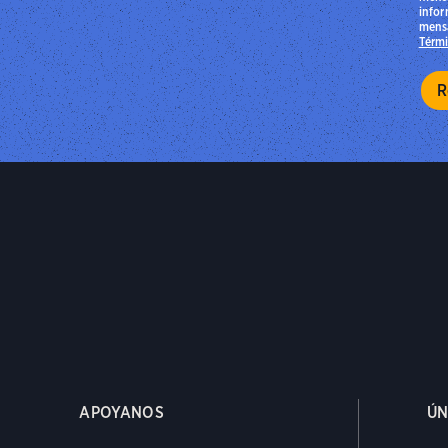
infor
mensa
Térmi
APOYANOS
ÚN