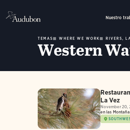
Nuestro tra
TEMAS
WHERE WE WORK
RIVERS, 
Western Wa
Restauran
La Vez
November 20, 
en las Montaña
SOUTHWE