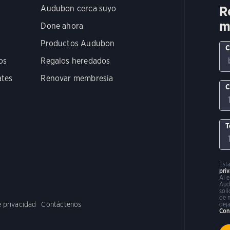
R
Audubon cerca suyo
m
Done ahora
Productos Audubon
C
os
Regalos heredados
ates
Renovar membresia
C
T
Est
pri
Al 
Aud
sol
de 
e privacidad
Contáctenos
deja
Con