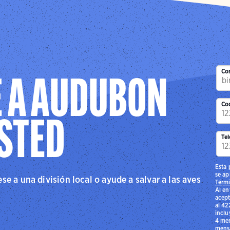
Cor
 A AUDUBON
Co
USTED
Tel
Esta 
se ap
e a una división local o ayude a salvar a las aves
Térmi
Al en
acept
al 42
inclu
4 men
mensa