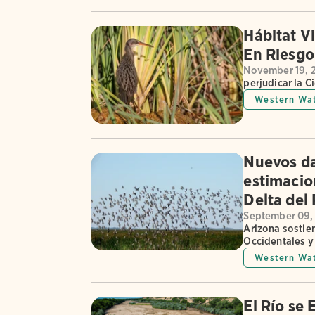
Hábitat Vi
En Riesgo
November 19, 
perjudicar la C
Western Wa
Nuevos da
estimacion
Delta del
September 09,
Arizona sostien
Occidentales y
Western Wa
El Río se