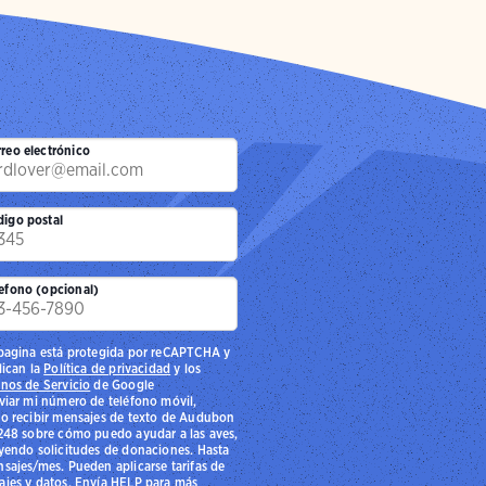
reo electrónico
digo postal
efono (opcional)
pagina está protegida por reCAPTCHA y
lican la
Política de privacidad
y los
nos de Servicio
de Google
viar mi número de teléfono móvil,
o recibir mensajes de texto de Audubon
248 sobre cómo puedo ayudar a las aves,
yendo solicitudes de donaciones. Hasta
sajes/mes. Pueden aplicarse tarifas de
jes y datos. Envía HELP para más