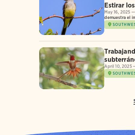
Estirar lo
May 16, 2025 —
demuestra el im
SOUTHWE
Trabajand
subterrán
April 10, 2025 
SOUTHWE