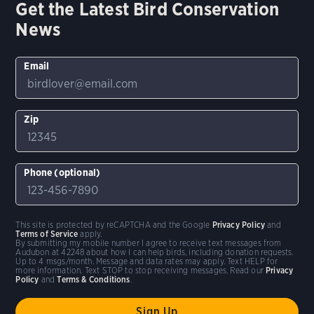
Get the Latest Bird Conservation
News
Email
Zip
Phone (optional)
This site is protected by reCAPTCHA and the Google
Privacy Policy
and
Terms of Service
apply.
By submitting my mobile number I agree to receive text messages from
Audubon at 42248 about how I can help birds, including donation requests.
Up to 4 msgs/month. Message and data rates may apply. Text HELP for
more information. Text STOP to stop receiving messages. Read our
Privacy
Policy
and
Terms & Conditions
.