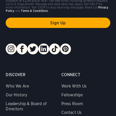
Audubon at 42248 about how I can help birds, including donation requests.
Up to 4 msgs/month. Message and data rates may apply. Text HELP for
more information. Text STOP to stop receiving messages. Read our
Privacy
Policy
and
Terms & Conditions
.
DISCOVER
CONNECT
Who We Are
Work With Us
Our History
Fellowships
Leadership & Board of
Press Room
Directors
Contact Us